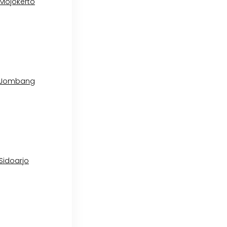
 Mojokerto
l Jombang
 Sidoarjo