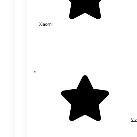
Xiaomi
Vi