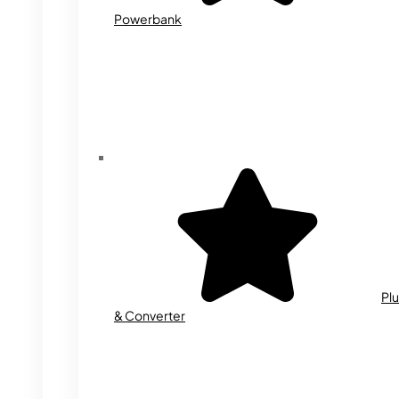
Powerbank
Plu
& Converter