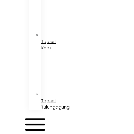
Topsell
Kediri
Topsell
Tulungagung