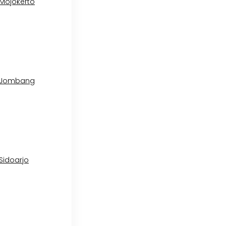
 Mojokerto
l Jombang
 Sidoarjo