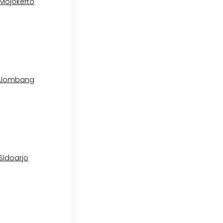
 Mojokerto
l Jombang
 Sidoarjo