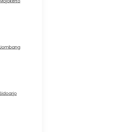
 Mojokerto
l Jombang
 Sidoarjo