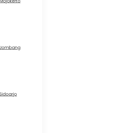
 Mojokerto
l Jombang
 Sidoarjo