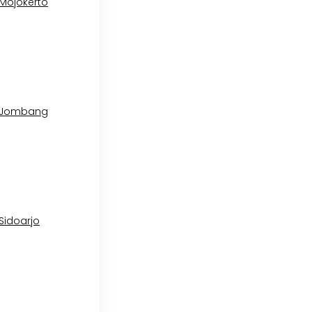
 Mojokerto
l Jombang
 Sidoarjo