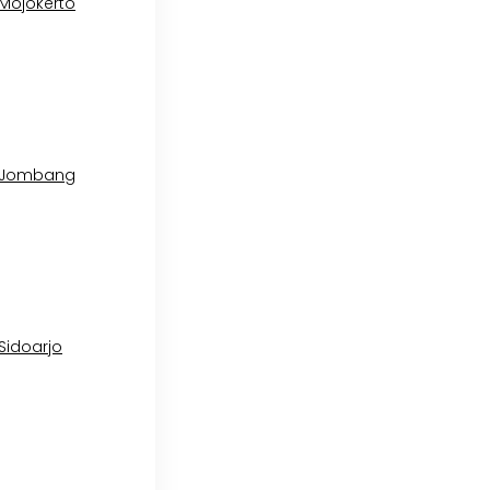
 Mojokerto
l Jombang
 Sidoarjo