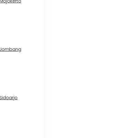
 Mojokerto
l Jombang
 Sidoarjo