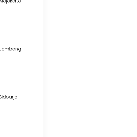
 Mojokerto
l Jombang
 Sidoarjo