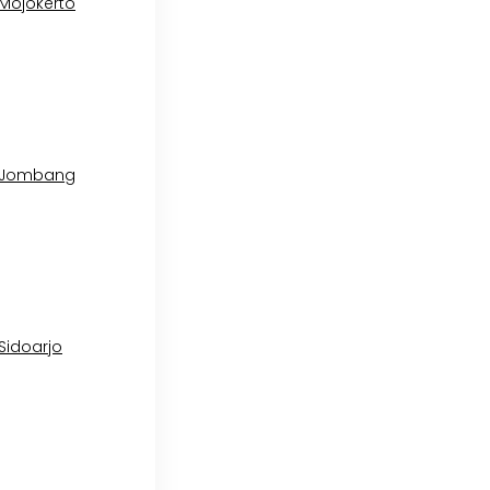
 Mojokerto
l Jombang
 Sidoarjo