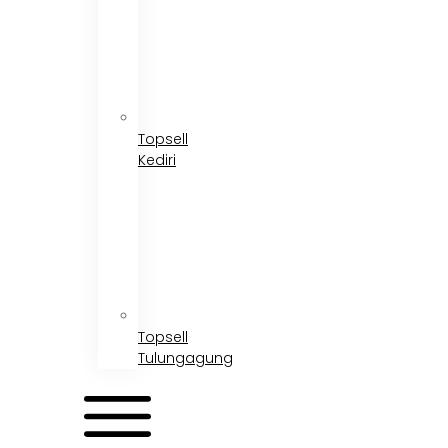
Topsell
Kediri
Topsell
Tulungagung