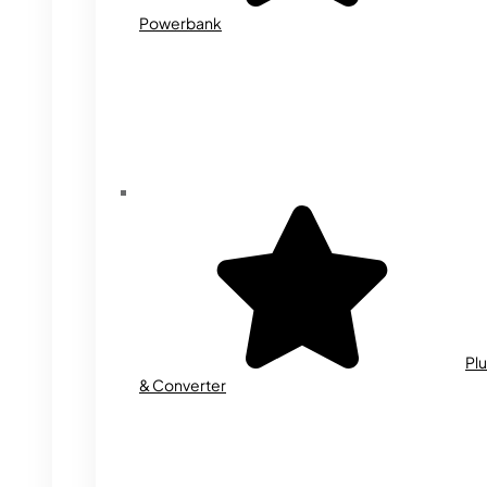
Powerbank
Plu
& Converter