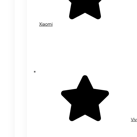
Xiaomi
Vi