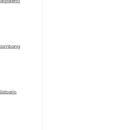
 Mojokerto
l Jombang
 Sidoarjo