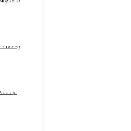
 Mojokerto
l Jombang
 Sidoarjo