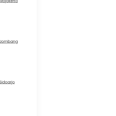
 Mojokerto
l Jombang
 Sidoarjo