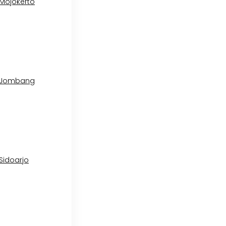
 Mojokerto
l Jombang
 Sidoarjo