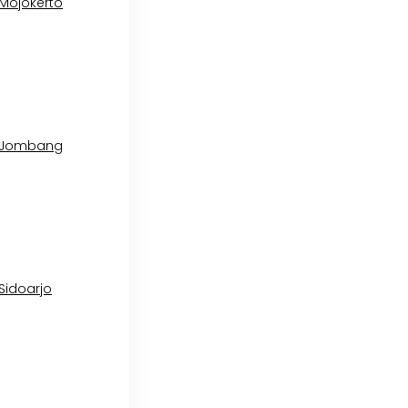
 Mojokerto
l Jombang
 Sidoarjo