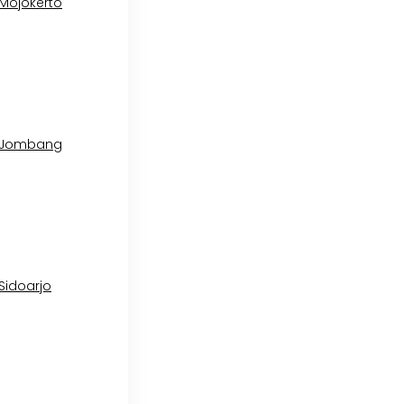
 Mojokerto
l Jombang
 Sidoarjo