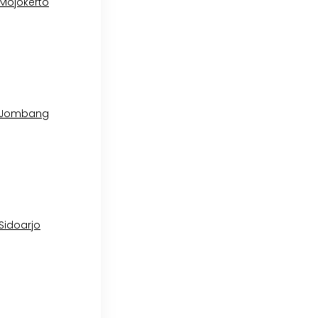
 Mojokerto
l Jombang
 Sidoarjo