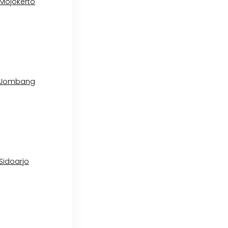
 Mojokerto
l Jombang
 Sidoarjo