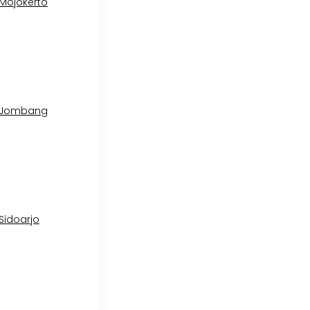
 Mojokerto
l Jombang
 Sidoarjo